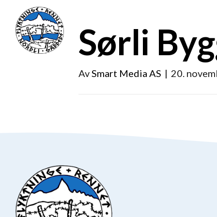
Sørli By
Av
Smart Media AS
|
20. novem