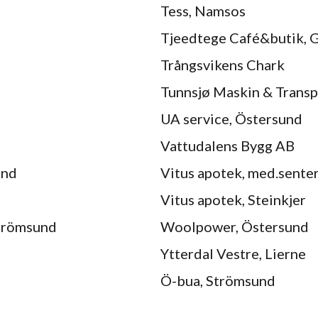
Tess, Namsos
Tjeedtege Café&butik,
Trångsvikens Chark
Tunnsjø Maskin & Transp
UA service, Östersund
Vattudalens Bygg AB
und
Vitus apotek, med.sente
Vitus apotek, Steinkjer
Strömsund
Woolpower, Östersund
Ytterdal Vestre, Lierne
Ö-bua, Strömsund