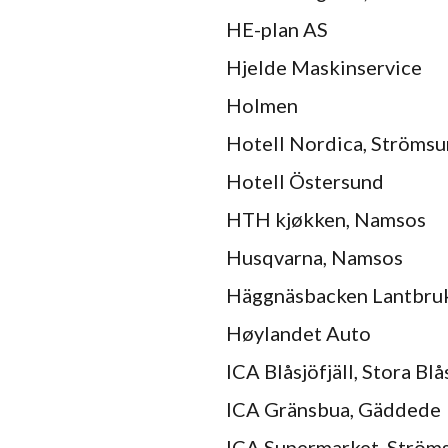
HE-plan AS
Hjelde Maskinservice
Holmen
Hotell Nordica, Ströms
Hotell Östersund
HTH kjøkken, Namsos
Husqvarna, Namsos
Häggnäsbacken Lantbruk
Høylandet Auto
ICA Blåsjöfjäll, Stora Blå
ICA Gränsbua, Gäddede
ICA Supermarket, Ström