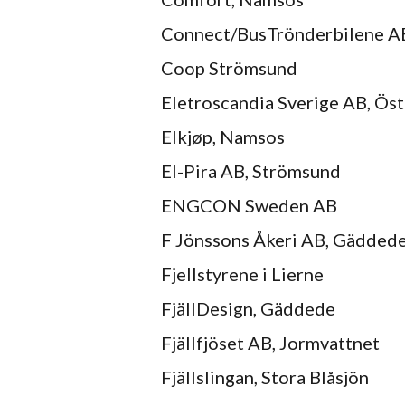
Connect/BusTrönderbilene A
Coop Strömsund
Eletroscandia Sverige AB, Ös
Elkjøp, Namsos
El-Pira AB, Strömsund
ENGCON Sweden AB
F Jönssons Åkeri AB, Gädded
Fjellstyrene i Lierne
FjällDesign, Gäddede
Fjällfjöset AB, Jormvattnet
Fjällslingan, Stora Blåsjön