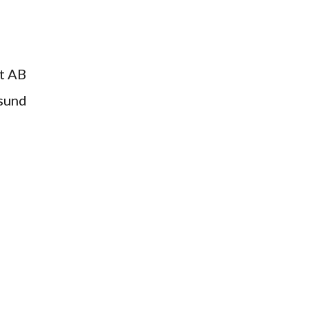
t AB
sund