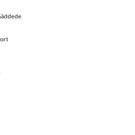
 Gäddede
ort
r