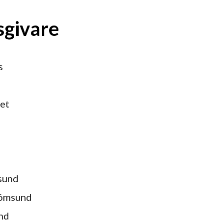
sgivare
s
et
sund
römsund
nd