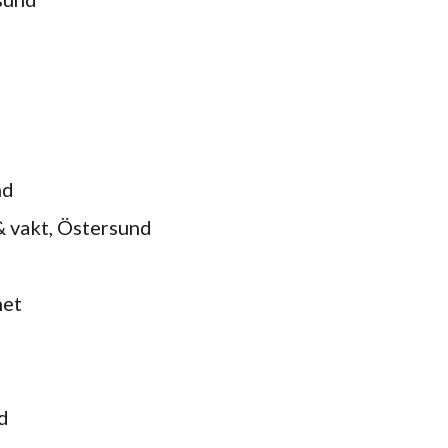
nd
& vakt, Östersund
net
d