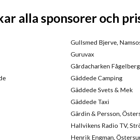
kar alla sponsorer och pri
Gullsmed Bjerve, Namso
Guruvax
Gårdacharken Fågelberg
de
Gäddede Camping
Gäddede Svets & Mek
Gäddede Taxi
Gärdin & Persson, Öster
Hallvikens Radio TV, St
Henrik Engman, Östersu