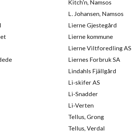
Kitch’n, Namsos
L. Johansen, Namsos
l
Lierne Gjestegård
set
Lierne kommune
Lierne Viltforedling AS
ddede
Liernes Forbruk SA
Lindahls Fjällgård
Li-skifer AS
Li-Snadder
Li-Verten
Tellus, Grong
Tellus, Verdal