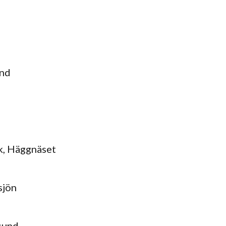
und
, Häggnäset
sjön
sund