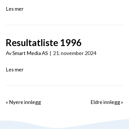
Les mer
Resultatliste 1996
Av
Smart Media AS
|
21. november 2024
Les mer
« Nyere innlegg
Eldre innlegg »